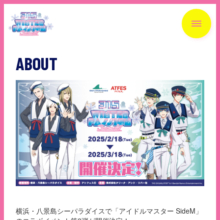
ABOUT
TOP
ABOUT
GOODS
FOODS
RALLY
横浜・八景島シーパラダイスで「アイドルマスター SideM」