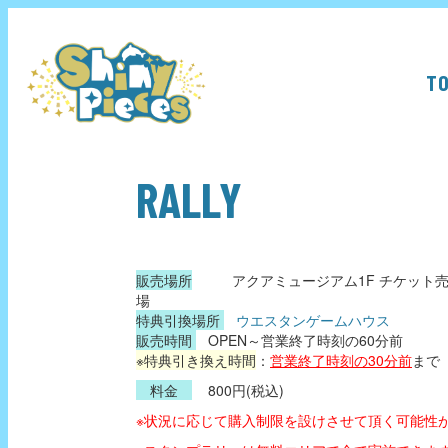
T
RALLY
販売場所
アクアミュージアム1F チケット
場
特典引換場所
ウエスタンゲームハウス
販売時間
OPEN～営業終了時刻の60分前
※特典引き換え時間
：
営業終了時刻の30分前
まで
料金
800円(税込)
※状況に応じて購入制限を設けさせて頂く可能性